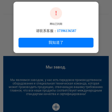
Фабричное Видео
!
网站已到期
请联系客服：
17396136587
我知道了
Мы завод.
Мы являемся заводом, у нас есть передовое производственное
оборудование и специальная техническая команда, которая
может производить продукцию, отвечающую вашему требованию.
главное, что все наши продукты соответствуют международным
стандартам качества и сертифицированы!